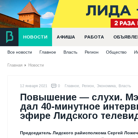
НОВОСТИ
АФИША
РАБОТА
ОБЪЯВЛЕ
Все новости
Главное
Власть
Регион
Общество
И
Главная
Новости
12 января 2021
0
Главное
,
Регион
,
Экономика
,
Власть
Повышение — слухи. Мэ
дал 40-минутное интер
эфире Лидского телеви
Председатель Лидского райисполкома Сергей Ложечн