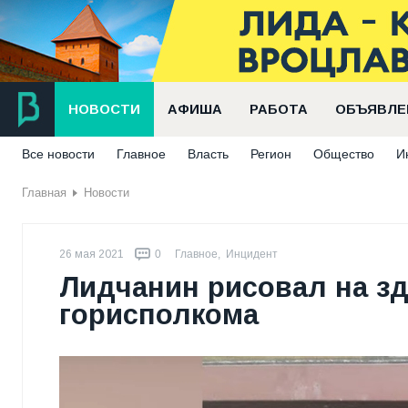
НОВОСТИ
АФИША
РАБОТА
ОБЪЯВЛЕ
Все новости
Главное
Власть
Регион
Общество
И
Главная
Новости
26 мая 2021
0
Главное
,
Инцидент
Лидчанин рисовал на з
горисполкома