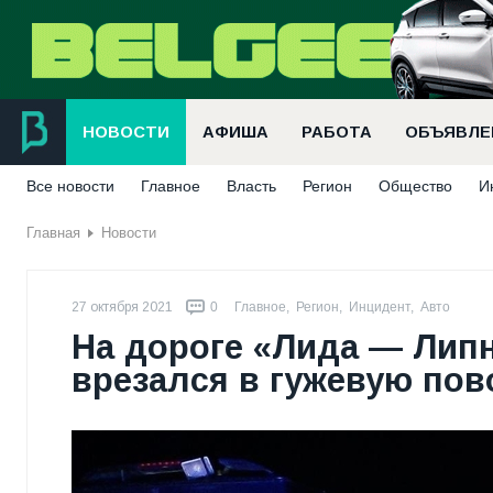
НОВОСТИ
АФИША
РАБОТА
ОБЪЯВЛЕ
Все новости
Главное
Власть
Регион
Общество
И
Главная
Новости
27 октября 2021
0
Главное
,
Регион
,
Инцидент
,
Авто
На дороге «Лида — Лип
врезался в гужевую пов