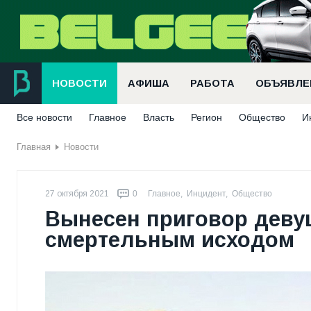
НОВОСТИ
АФИША
РАБОТА
ОБЪЯВЛЕ
Все новости
Главное
Власть
Регион
Общество
И
Главная
Новости
27 октября 2021
0
Главное
,
Инцидент
,
Общество
Вынесен приговор девуш
смертельным исходом