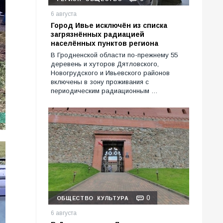
6 августа
Город Ивье исключён из списка
загрязнённых радиацией
населённых пунктов региона
В Гродненской области по-прежнему 55
деревень и хуторов Дятловского,
Новогрудского и Ивьевского районов
включены в зону проживания с
периодическим радиационным …
0
ОБЩЕСТВО
КУЛЬТУРА
6 августа