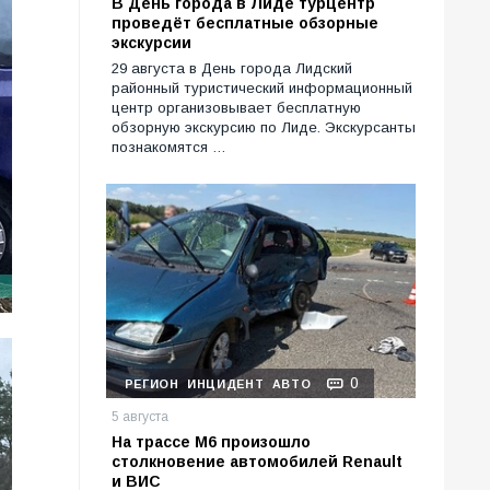
В День города в Лиде турцентр
проведёт бесплатные обзорные
экскурсии
29 августа в День города Лидский
районный туристический информационный
центр организовывает бесплатную
обзорную экскурсию по Лиде. Экскурсанты
познакомятся …
0
РЕГИОН
ИНЦИДЕНТ
АВТО
5 августа
На трассе М6 произошло
столкновение автомобилей Renault
и ВИС