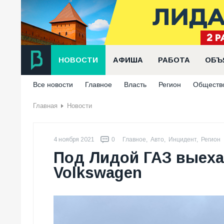
НОВОСТИ
АФИША
РАБОТА
ОБЪ
Все новости
Главное
Власть
Регион
Обществ
Главная
Новости
4 ноября 2021
0
Главное
,
Авто
,
Инцидент
,
Регион
Под Лидой ГАЗ выехал
Volkswagen