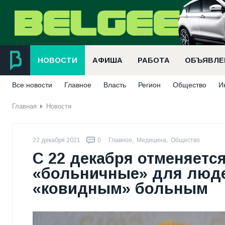
НОВОСТИ
АФИША
РАБОТА
ОБЪЯВЛЕ
Все новости
Главное
Власть
Регион
Общество
И
Главная
Новости
22 декабря 2021
0
Главное
,
Медицина
,
Общество
С 22 декабря отменяетс
«больничные» для люде
«ковидным» больным