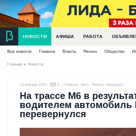
НОВОСТИ
АФИША
РАБОТА
ОБЪЯВЛЕ
Все новости
Главное
Власть
Регион
Общество
И
Главная
Новости
10 января 2022
0
Главное
,
Авто
,
Регион
,
Инцидент
На трассе М6 в результ
водителем автомобиль R
перевернулся