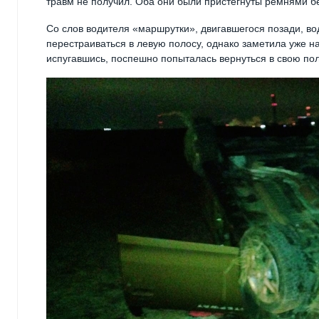
травм не получил. Оба они были пристегнуты ремнями бе
Со слов водителя «маршрутки», двигавшегося позади, в
перестраиваться в левую полосу, однако заметила уже н
испугавшись, поспешно попыталась вернуться в свою пол