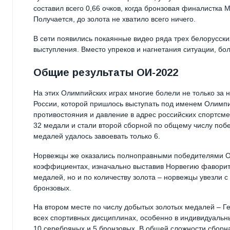
составил всего 0,66 очков, когда бронзовая финалистка 
Получается, до золота не хватило всего ничего.
В сети появились покаянные видео ряда трех белорусск
выступления. Вместо упреков и нагнетания ситуации, бо
Общие результаты ОИ-2022
На этих Олимпийских играх многие болели не только за 
России, которой пришлось выступать под именем Олимпи
противостояния и давление в адрес российских спортсме
32 медали и стали второй сборной по общему числу побе
медалей удалось завоевать только 6.
Норвежцы же оказались полноправными победителями Ол
коэффициентах, изначально выставив Норвегию фаворит
медалей, но и по количеству золота – норвежцы увезли с
бронзовых.
На втором месте по числу добытых золотых медалей – Г
всех спортивных дисциплинах, особенно в индивидуальн
10 серебряных и 5 бронзовых. В общей сложности сборна