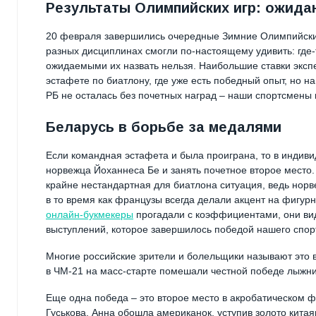
Результаты Олимпийских игр: ожида
20 февраля завершились очередные Зимние Олимпийские
разных дисциплинах смогли по-настоящему удивить: где-т
ожидаемыми их назвать нельзя. Наибольшие ставки эксп
эстафете по биатлону, где уже есть победный опыт, но н
РБ не осталась без почетных наград – наши спортсмены 
Беларусь в борьбе за медалями
Если командная эстафета и была проиграна, то в индиви
норвежца Йоханнеса Бе и занять почетное второе место.
крайне нестандартная для биатлона ситуация, ведь нор
в то время как французы всегда делали акцент на фигур
онлайн-букмекеры
прогадали с коэффициентами, они вид
выступлений, которое завершилось победой нашего спор
Многие российские зрители и болельщики называют это
в ЧМ-21 на масс-старте помешали честной победе лыжни
Еще одна победа – это второе место в акробатическом 
Гуськова. Анна обошла американок, уступив золото кит