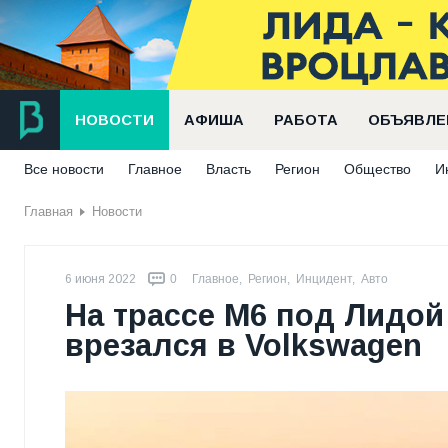
НОВОСТИ
АФИША
РАБОТА
ОБЪЯВЛЕ
Все новости
Главное
Власть
Регион
Общество
И
Главная
Новости
6 июня 2022
0
Главное
,
Регион
,
Инцидент
,
Авто
На трассе М6 под Лидой
врезался в Volkswagen