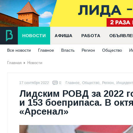
НОВОСТИ
АФИША
РАБОТА
ОБЪЯВЛЕ
Все новости
Главное
Власть
Регион
Общество
И
Главная
Новости
17 сентября 2022
0
Главное
,
Общество
,
Регион
,
Инциден
Лидским РОВД за 2022 г
и 153 боеприпаса. В ок
«Арсенал»