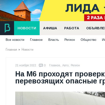
НОВОСТИ
АФИША
РАБОТА
ОБЪЯВЛЕ
Все новости
Главное
Власть
Регион
Общество
И
Главная
Новости
21 ноября 2022
0
Главное
,
Авто
,
Регион
На М6 проходят проверк
перевозящих опасные г