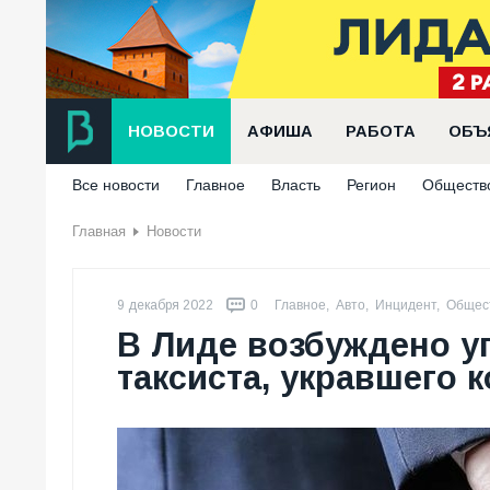
НОВОСТИ
АФИША
РАБОТА
ОБЪ
Все новости
Главное
Власть
Регион
Обществ
Главная
Новости
9 декабря 2022
0
Главное
,
Авто
,
Инцидент
,
Общес
В Лиде возбуждено у
таксиста, укравшего 