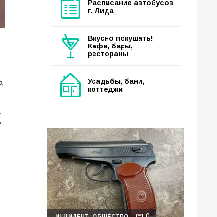
Расписание автобусов
г. Лида
Вкусно покушать!
Кафе, бары,
рестораны
Усадьбы, бани,
а
коттеджи
,
ь
м
0
ИНЦИДЕНТ
ОБЩЕСТВО