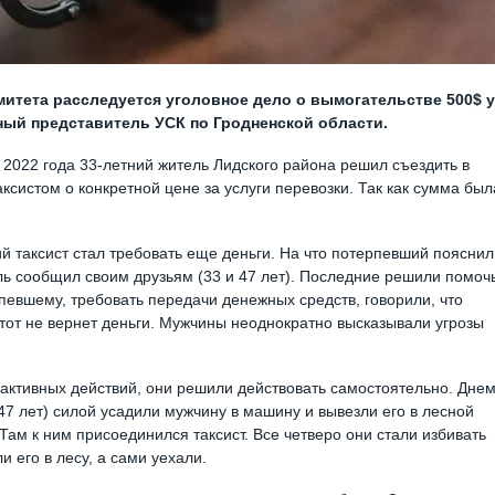
итета расследуется уголовное дело о вымогательстве 500$ у
ный представитель УСК по Гродненской области.
 2022 года 33-летний житель Лидского района решил съездить в
систом о конкретной цене за услуги перевозки. Так как сумма был
й таксист стал требовать еще деньги. На что потерпевший пояснил
ель сообщил своим друзьям (33 и 47 лет). Последние решили помоч
певшему, требовать передачи денежных средств, говорили, что
тот не вернет деньги. Мужчины неоднократно высказывали угрозы
 активных действий, они решили действовать самостоятельно. Дне
 47 лет) силой усадили мужчину в машину и вывезли его в лесной
ам к ним присоединился таксист. Все четверо они стали избивать
и его в лесу, а сами уехали.