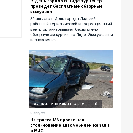
В День города в Лиде турцентр
проведёт бесплатные обзорные
экскурсии
29 августа в День города Лидский
районный туристический информационный
центр организовывает бесплатную
обзорную экскурсию по Лиде. Экскурсанты
познакомятся …
0
РЕГИОН
ИНЦИДЕНТ
АВТО
5 августа
На трассе М6 произошло
столкновение автомобилей Renault
и ВИС