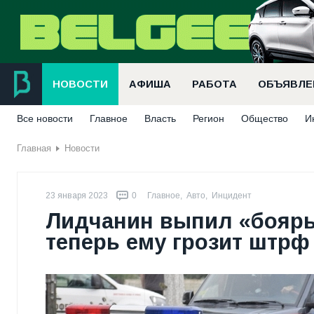
НОВОСТИ
АФИША
РАБОТА
ОБЪЯВЛЕ
Все новости
Главное
Власть
Регион
Общество
И
Главная
Новости
23 января 2023
0
Главное
,
Авто
,
Инцидент
Лидчанин выпил «бояры
теперь ему грозит штрф