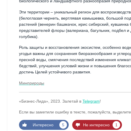
биологического и ландшафтного разнообразия природног
Эти территории – уникальный регион для воспроизводств
(белоглазая чернеть, вертлявая камышевка, большой под
растений (венерин башмачок, ирис сибирский, кувшинка 
представителей флоры (валериана, багульник, подбел и д
голубика).
Роль защиты и восстановления экосистем, особенно вод
угодья важны для сохранения биоразнообразия и углеро
пресной воды, смягчения последствий изменения климат
бедствий, улучшения условий жизни и повышения благос
достичь Целей устойчивого развития.
Минприроды
«Бизнес-Лида», 2023. Залетай в
Telegram
!
Если вы заметили ошибку в тексте, пожалуйста, выделите
Интересно
5
Не интересно
1