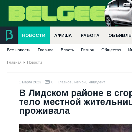
НОВОСТИ
АФИША
РАБОТА
ОБЪЯВЛЕ
Все новости
Главное
Власть
Регион
Общество
И
Главная
Новости
1 марта 2023
0
Главное
,
Регион
,
Инцидент
В Лидском районе в сг
тело местной жительниц
проживала