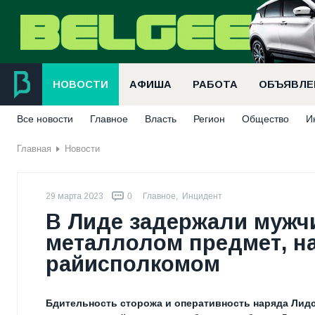
НОВОСТИ
АФИША
РАБОТА
ОБЪЯВЛЕ
Все новости
Главное
Власть
Регион
Общество
И
Главная
Новости
29 марта 2023
0
Главное
,
Инцидент
В Лиде задержали мужчи
металлолом предмет, н
райисполкомом
Бдительность сторожа и оперативность наряда Лид