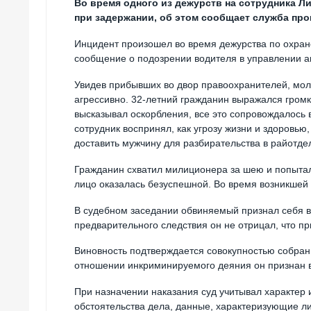
Во время одного из дежурств на сотрудника Л
при задержании, об этом сообщает служба про
Инцидент произошел во время дежурства по охран
сообщение о подозрении водителя в управлении а
Увидев прибывших во двор правоохранителей, мол
агрессивно. 32-летний гражданин выражался гром
высказывал оскорбления, все это сопровождалось 
сотрудник воспринял, как угрозу жизни и здоровью
доставить мужчину для разбирательства в райотде
Гражданин схватил милиционера за шею и попытал
лицо оказалась безуспешной. Во время возникшей 
В судебном заседании обвиняемый признал себя ви
предварительного следствия он не отрицал, что п
Виновность подтверждается совокупностью собранн
отношении инкриминируемого деяния он признан
При назначении наказания суд учитывал характер 
обстоятельства дела, данные, характеризующие л