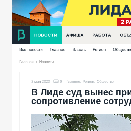
НОВОСТИ
АФИША
РАБОТА
ОБЪ
Все новости
Главное
Власть
Регион
Обществ
Главная
Новости
2 мая 2023
0
Главное
,
Регион
,
Общество
В Лиде суд вынес пр
сопротивление сотр