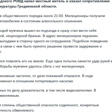
идского РОВД напал местный житель и оказал сопротивление
куратуры Гродненской области.
е общественного порядка около 21:00. Милиционеры получили
втомобилем в состоянии алкогольного опьянения.
одой мужчина вышел из подъезда и сразу стал вести себя
кой, нецензурной бранью. В адрес милиционеров лидчанин
выпадами в сторону одного из сотрудников. Подобное поведение
, в связи с чем было принято решение провести задержание и
л.
ся повалить его на землю. Еще одна попытка нанести удар рукой 
борьбы мужчине удалось сбить с ног милиционера.
новным частично, от дачи показаний отказался. В ходе
рименил в отношении потерпевшего насилие.
ых по делу доказательств, в том числе видеозаписями. В
 вменяемым.
и степень общественной опасности содеянного, конкретные
ичность обвиняемого.