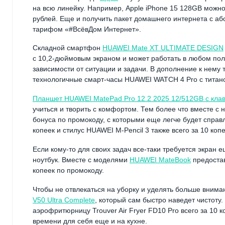
на всю линейку. Например, Apple iPhone 15 128GB можно 
рублей. Еще и получить пакет домашнего интернета с аб
тарифом «#ВсёвДом Интернет».
Складной смартфон
HUAWEI Mate XT ULTIMATE DESIGN
с 10,2-дюймовым экраном и может работать в любом по
зависимости от ситуации и задачи. В дополнение к нему
технологичные смарт-часы HUAWEI WATCH 4 Pro с титано
Планшет HUAWEI MatePad Pro 12.2 2025 12/512GB с кла
учиться и творить с комфортом. Тем более что вместе с 
бонуса по промокоду, с которыми еще легче будет спра
копеек и стилус HUAWEI M-Pencil 3 также всего за 10 копе
Если кому-то для своих задач все-таки требуется экран 
ноутбук. Вместе с моделями
HUAWEI MateBook
предостав
копеек по промокоду.
Чтобы не отвлекаться на уборку и уделять больше вним
V50 Ultra Complete
, который сам быстро наведет чистоту.
аэрофритюрницу Trouver Air Fryer FD10 Pro всего за 10 
времени для себя еще и на кухне.