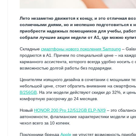
Лето незаметно движется к концу, и это отличная в
солнечными днями, но и неспешно подготовиться к 
приобрести надежных помощников для учебы, работ
собрали лучшие акции недели от А1, где можно купи
Складные
смартфоны нового поколения Samsung
– Galax
продаются в А1. Причем по специальной цене – на каждо
карманного ассистента, которого всегда удобно носить 
возможностью долгой работы без подзарядки.
Ценителям изящного дизайна в сочетании с мощными те
небольшой цене, стоит обратить внимание на смартфон
8/256GB
. На эти модели действуют скидки до 32%, и цен
комфортную рассрочку до 24 месяцев.
Новый
HONOR 200 Pro 12/512GB ELP-NX9
– это сбаланс
автономности, флагманские характеристики модели и це
чехол всего за 10 копеек.
Поклонники бренда
Apple
не упустят возможность приобр