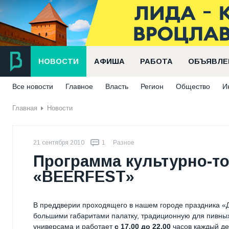
НОВОСТИ
АФИША
РАБОТА
ОБЪЯВЛЕ
Все новости
Главное
Власть
Регион
Общество
И
Главная
Новости
21 сентября 2010
1
Разное
Программа культурно-то
«BEERFEST»
В преддверии проходящего в нашем городе праздника «
большими габаритами палатку, традиционную для пивных
универсама и работает
с 17.00 до 22.00
часов каждый де