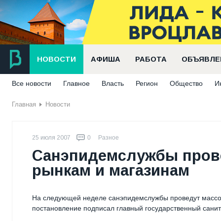
НОВОСТИ
АФИША
РАБОТА
ОБЪЯВЛЕ
Все новости
Главное
Власть
Регион
Общество
И
Главная
Новости
25 июля 2007
0
Разное
Санэпидемслужбы пров
рынкам и магазинам
На следующей неделе санэпидемслужбы проведут массо
постановление подписал главный государственный сани