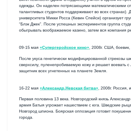
одежды. Он наделен потрясающими математическими спос
талантливых студентов поддерживают во всех странах). Д
университета Микки Росса (Кевин Спейси) организует груп
“Блэк Джек”. После успешных экспериментов группа студ
обыгрывать воображаемое казино, затем вся компания ре
09-15 мая
«Супергеройское кино»
, 2008г. США, боевик,
После укуса генетически модифицированной стрекозы шк
сверхсилу, пуленепробиваемую кожу и решает воевать с
защитник всех угнетенных на планете Земля.
16-22 мая
«Александр.Невская битва»
, 2008г. Россия,
Первая половина 13 века. Новгородский князь Александ
армия Батыя угрожает нашествием с юга. Шведские рыца
Новгород шпиона. Боярская оппозиция готовит покушени
города.