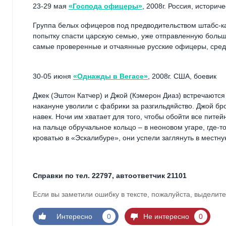
23-29 мая
«Господа офицеры»
, 2008г. Россия, историч
Группа белых офицеров под предводительством штабс-к
попытку спасти царскую семью, уже отправленную больш
самые проверенные и отчаянные русские офицеры, среди 
30-05 июня
«Однажды в Вегасе»
, 2008г. США, боевик
Джек (Эштон Катчер) и Джой (Кэмерон Диаз) встречаются 
накануне уволили с фабрики за разгильдяйство. Джой бро
навек. Ночи им хватает для того, чтобы обойти все пите
на пальце обручальное кольцо – в неоновом угаре, где-
кроватью в «Эскалибуре», они успели заглянуть в местну
Справки по тел. 22797, автоответчик 21101
Если вы заметили ошибку в тексте, пожалуйста, выделите
Интересно
0
Не интересно
0