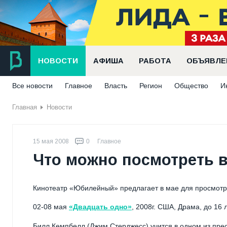
НОВОСТИ
АФИША
РАБОТА
ОБЪЯВЛЕ
Все новости
Главное
Власть
Регион
Общество
И
Главная
Новости
15 мая 2008
0
Главное
Что можно посмотреть в
Кинотеатр «Юбилейный» предлагает в мае для просмотра
02-08 мая
«Двадцать одно»
, 2008г. США, Драма, до 16 л
Билл Кемпбелл (Джим Стерджесс) учится в одном из пре