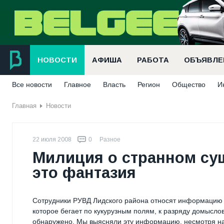
НОВОСТИ
АФИША
РАБОТА
ОБЪЯВЛЕ
Все новости
Главное
Власть
Регион
Общество
И
Главная
Новости
22 июля 2008
0
Разное
Милиция о странном су
это фантазия
Сотрудники РУВД Лидского района относят информацию о
которое бегает по кукурузным полям, к разряду домысло
обнаружено. Мы выясняли эту информацию, несмотря на 