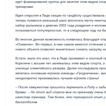
идет формирование группы для занятия этим видом спорт
тренировки.
Идея открытия в Лиде секции по гандболу существовала у
теперь появился реальный шанс воплотить мечту некотор
набор мальчиков и девочек 2002 года рождения и моложе
пользоваться популярностью, то в следующем году на 
Во многом данная возможность появилась благодаря отк
«Олимпия». Во-первых, в нем самом имеется отличная с
нового объекта позволил значительно снизить нагрузку н
Кстати, мало кто знал, что в Лиде проживает и опытный 
Кореличи с восьми лет занималась этим видом спорта, а
училище олимпийского резерва. Далее последовала про
являлась основным игроком команды «Гродничанка», выс
неоднократно признавалась лучшим игроком страны!
–
После замужества пришлось переехать в Лиду и забы
Кривко. –
Но этот вид спорта мне по-прежнему очень д
качестве тренера. Тем более, что тренерский опыт у
баскетболом.