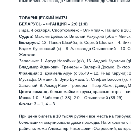
отметились Александр Чибисов и Александр Ольшевский. В
ТОВАРИЩЕСКИЙ МАТЧ
БЕЛАРУСЬ – ФРАНЦИЯ – 2:0 (1:0)
Лида. 4 октября. Спорткомлекс «Олимпия». Начало в 18.3
Судьи:
Максим Дейкало, Виталий Ракуцкий (оба – Минск,
Беларусь:
12. Павел Швайба; 5. Сергей Шостак – 4. Вик
Вадим Лушковский (к) – 8. Александр Ольшевский – 10. 
Жигалко.
Запасные: 1. Артур Новойчик (gk), 16. Андрей Чурилин (g
Владимир Жданович. Тренеры – Валерий Досько, Виктор
Франция:
1. Джамель Арун (с 36.49 – 12. Риад Каруни); 
Мустафа Отмани; 5. Зуир Бумаза, 3. Стефан Бассон (к), 
Запасной: 9. Ахмед Рани. Тренеры – Пьер Жаке, Давид М
Цвета команд:
белые майки и трусы, красные гетры – си
Мячи:
1:0 – Чибисов (1.38). 2:0 – Ольшевский (39.29).
Фолы:
3 – 1, 4 – 3.
При цене билета в 10 тысяч рублей все места на трибу
болельщики оккупировали даже проходы. На открытии с 
райисполкома Александр Николаевич Островский, котор