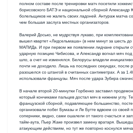
полном составе после тренировки матч посетили хоккеи
борисовского БАТЭ и национальной сборной Александр Ю
болельщиков не жалеть своих ладоней. Антураж матча с
чем большая заслуга местных организаторов.
Валерий Досько, не мудрствуя лукаво, при комплектовани
вышел квартет «Лидсельмаша» (в нем минут за шесть до 
МАПИДа. И при первом же появлении лидчане открыли сч
ударную позицию Чибисова, и Александр вогнал мяч под 
шло, а счет не изменялся. Белорусы владели инициативой
почти не доходило. Лишь на последних секундах, после
разошелся со штангой в считанных сантиметрах. А за 1.
использовали французы. Мяч после удара Зубира смачн
В начале второй 20-минутки Горбенко заставил продемон
который кончиками пальцев достал мяч в нижнем углу. Т
французской сборной, подавляющее большинство, постеп
организовали побег Бумазы и Ле Бутте вдвоем со своей 
соперники, видно, сами ошалели от такого счасться и зап
тайм-аута, Пьер Жаке произвел замену вратаря. Вышедш
атакующим действиям, но тут же повторно коснулся мяча