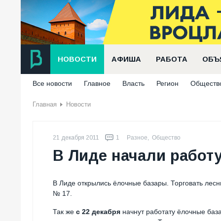
НОВОСТИ
АФИША
РАБОТА
ОБЪ
Все новости
Главное
Власть
Регион
Обществ
Главная
Новости
21 декабря 2011
1
Разное
,
Общество
В Лиде начали работ
В Лиде открылись ёлочные базары. Торговать лесн
№ 17.
Так же
с 22 декабря
начнут работату ёлочные баз