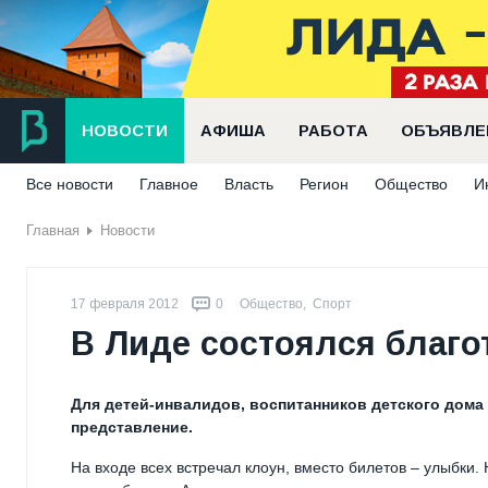
НОВОСТИ
АФИША
РАБОТА
ОБЪЯВЛЕ
Все новости
Главное
Власть
Регион
Общество
И
Главная
Новости
17 февраля 2012
0
Общество
,
Спорт
В Лиде состоялся благ
Для детей-инвалидов, воспитанников детского дома
представление.
На входе всех встречал клоун, вместо билетов – улыбки.