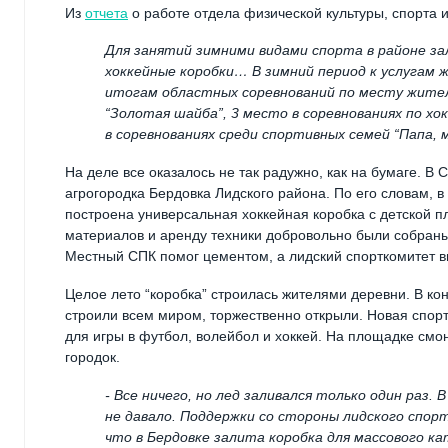
Из
отчета
о работе отдела физической культуры, спорта и
Для занятий зимними видами спорта в районе за
хоккейные коробки… В зимний период к услугам 
итогам областных соревнований по месту житель
“Золотая шайба”, 3 место в соревнованиях по хо
в соревнованиях среди спортивных семей “Папа, 
На деле все оказалось не так радужно, как на бумаге. 
агрогородка Бердовка Лидского района. По его словам, 
построена универсальная хоккейная коробка с детской п
материалов и аренду техники добровольно были собраны
Местный СПК помог цементом, а лидский спорткомитет в
Целое лето “коробка” строилась жителями деревни. В кон
строили всем миром, торжественно открыли. Новая спорт
для игры в футбол, волейбол и хоккей. На площадке см
городок.
- Все ничего, но лед заливался только один раз. 
не давало. Поддержки со стороны лидского спор
что в Бердовке залита коробка для массового к