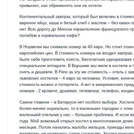
привычно, нас обременять они не хотели.
Континентальный завтрак, который был включен в стоимо
вареное яйцо, каша и белый хлеб с маслом – без каких-л
нет. Всю дорогу до Минска израильтянин французского 
попадем в нормальное кафе?
В Норвегии мы снимали номер за 40 евро. Но стоит помни
европейских цен. В стоимость номера не входил завтрак,
было себе приготовить поесть. Бесплатная одноразовая п
специальном аппарате. В Варшаве мы жили в хостеле и п
снять и дешевле. В Риге за эту же стоимость – отель с з
львовских хостелов – 4 евро за человека. Условия, конечн
стоимость можно и потерпеть. А вот в американских прид
номере - 2 кровати, душевая, телевизор, телефон, конди
Самое главное – в Беларуси нет особого выбора. Хостел
более-менее нормально, то в маленьких городках с этим 
маленький отельчик у нас – большая проблема. И если ва
года. Мой знакомый открыл хостел в многоэтажном доме 
месяцев. Потом начались жалобы жильцов, приезды милиц
видимому, не нравилось такое соседство. Хостел пришло