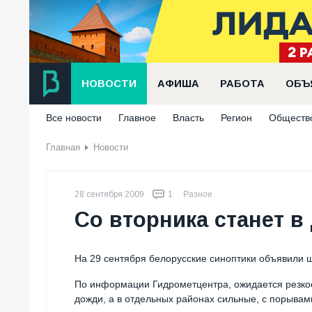
НОВОСТИ
АФИША
РАБОТА
ОБЪ
Все новости
Главное
Власть
Регион
Обществ
Главная
Новости
28 сентября 2009
1
Разное
Со вторника станет в
На 29 сентября белорусские синоптики объявили
По информации Гидрометцентра, ожидается резкое
дожди, а в отдельных районах сильные, с порывами