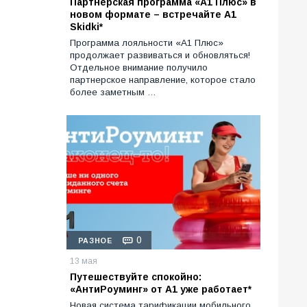
Партнерская программа «А1 Плюс» в
новом формате – встречайте A1
Skidki*
Программа лояльности «A1 Плюс»
продолжает развиваться и обновляться!
Отдельное внимание получило
партнерское направление, которое стало
более заметным …
0
РАЗНОЕ
13 мая
Путешествуйте спокойно:
«АнтиРоуминг» от A1 уже работает*
Новая система тарификации мобильного