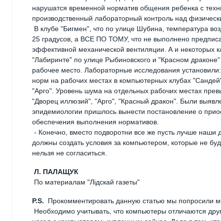
нарушатся временной норматив общения ребенка с техни
производственный лабораторный контроль над физически
В клубе "Бигмен", что по улице Шубина, температура во
25 градусов, a ВСЕ ПО ТОМУ, что не выполнено предпис
эффективной механической вентиляции. А и некоторых к
"Лабиринте" по улице Рыбиновского и "Красном драконе
рабочее место. Лабораторные исследования установили:
норм на рабочих местах в компьютерных клубах "Сандей",
"Арго". Уровень шума на отдельных рабочих местах пре
"Дворец иллюзий", "Арго", "Красный дракон". Были выяв
эпидемиологии пришлось вынести постановление о прио
обеспечения выполнения нормативов.
- Конечно, вместо подворотни все же пусть лучше наши
должны создать условия за компьютером, которые не буду
нельзя не согласиться.
Л. ПАЛАЩУК
По материалам "Лiдскай газеты"
P.S.
Прокомментировать данную статью мы попросили м
Необходимо учитывать, что компьютеры отличаются друг 