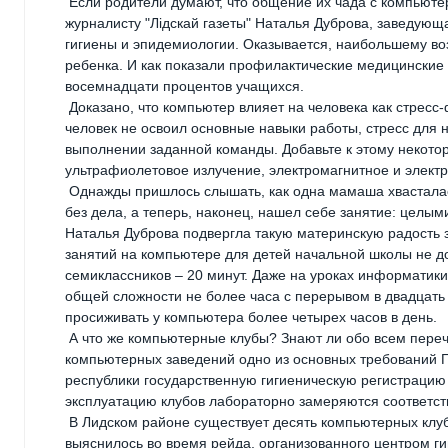
Если родители думают, что общение их чада с компьютер
журналисту "Лiдскай газеты" Наталья Дуброва, заведующ
гигиены и эпидемиологии. Оказывается, наибольшему во
ребенка. И как показали профилактические медицинские 
восемнадцати процентов учащихся.
Доказано, что компьютер влияет на человека как стресс-
человек не освоил основные навыки работы, стресс для 
выполнении заданной команды. Добавьте к этому некото
ультрафиолетовое излучение, электромагнитное и электр
Однажды пришлось слышать, как одна мамаша хвасталась
без дела, а теперь, наконец, нашел себе занятие: целы
Наталья Дуброва подвергла такую материнскую радость з
занятий на компьютере для детей начальной школы не до
семиклассников – 20 минут. Даже на уроках информатик
общей сложности не более часа с перерывом в двадцать 
просиживать у компьютера более четырех часов в день.
А что же компьютерные клубы? Знают ли обо всем переч
компьютерных заведений одно из основных требований Г
республики государственную гигиеническую регистрацию 
эксплуатацию клубов лабораторно замеряются соответс
В Лидском районе существует десять компьютерных клубо
выяснилось во время рейда, организованного центром г