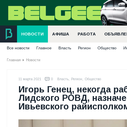
НОВОСТИ
АФИША
РАБОТА
ОБЪЯВЛЕ
Все новости
Главное
Власть
Регион
Общество
И
Главная
Новости
11 марта 2021
0
Власть
,
Регион
,
Общество
Игорь Генец, некогда р
Лидского РОВД, назнач
Ивьевского райисполко