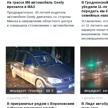
На трассе М6 автомобиль Geely
В Гродненско
врезался в МАЗ
убедили 11-ле
передать им б
Предварительно, 43-летняя водитель
семейных нак
автомобиля Geely двигалась со стороны
Минска в направлении областного центра
Установлено, чт
и совершила столкновение с автомобилем
от 11-летнего ш
…
накануне попал 
мошенников. Не
несовершенноле
0
ИНЦИДЕНТ
ГРАНИЦА
ИНЦИДЕНТ
АВ
4 декабря 2025
2 декабря 2025
В приграничье рядом с Вороновским
В Лиде автобу
районом литовские службы
мальчика