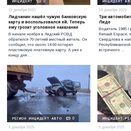
0
ИНЦИДЕНТ
ИНЦИДЕНТ
АВ
11 декабря 2025
10 декабря 2025
Лидчанин нашёл чужую банковскую
Три автомобил
карту и воспользовался ей. Теперь
Лиде
ему грозит уголовное наказание
Водитель 1985 г.
В начале ноября в Лидский РОВД
Renault Espace, 
обратился 70-летний местный житель. Он
Свердлова в на
сообщил, что около 14:00 потерял
Республиканской
пластиковую платежную карту. А уже к
встречного …
концу дня …
0
РЕГИОН
ИНЦИДЕНТ
АВТО
ИНЦИДЕНТ
РЕ
9 декабря 2025
5 декабря 2025