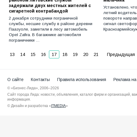
задержали двух местных жителей с
Установлено, что
сигаретной контрабандой
летний водитель
2 декабря сотрудники пограничной
повороте напра
службы, несшие службу в районе деревни
сигнал светофора
Паазуоле, заметили в лесу автомобиль
Красноармейску
Opel Zafira. В багажнике автомобиля
пограничники …
13
14
15
16
17
18
19
20
21
Предыдущая
О сайте
Контакты
Правила использования
Реклама на
© «Бизнес-Лида», 2006–2026
Сайт города Лида: новости, объявления, каталог фирм и организаций, в
информация.
© Дизайн и разработка «
ITMEDIA
»