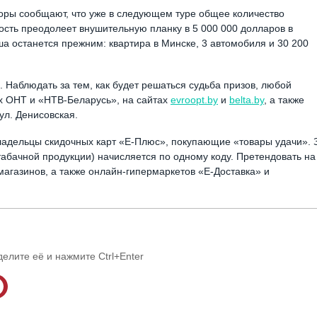
торы сообщают, что уже в следующем туре общее количество
ость преодолеет внушительную планку в 5 000 000 долларов в
а останется прежним: квартира в Минске, 3 автомобиля и 30 200
а. Наблюдать за тем, как будет решаться судьба призов, любой
 ОНТ и «НТВ-Беларусь», на сайтах
evroopt.by
и
belta.by
, а также
ул. Денисовская.
владельцы скидочных карт «Е-Плюс», покупающие «товары удачи». 
 табачной продукции) начисляется по одному коду. Претендовать на
магазинов, а также онлайн-гипермаркетов «Е-Доставка» и
делите её и нажмите Ctrl+Enter