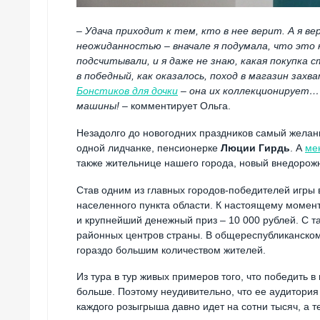
– Удача приходит к тем, кто в нее верит. А я ве
неожиданностью – вначале я подумала, что это 
подсчитывали, и я даже не знаю, какая покупка 
в победный, как оказалось, поход в магазин зах
Бонстиков для дочки
– она их коллекционирует… 
машины!
– комментирует Ольга.
Незадолго до новогодних праздников самый желанн
одной лидчанке, пенсионерке
Люции Гирдь
. А
ме
также жительнице нашего города, новый внедорожн
Став одним из главных городов-победителей игры в
населенного пункта области. К настоящему момент
и крупнейший денежный приз – 10 000 рублей. С т
районных центров страны. В общереспубликанском 
гораздо большим количеством жителей.
Из тура в тур живых примеров того, что победить в
больше. Поэтому неудивительно, что ее аудитория 
каждого розыгрыша давно идет на сотни тысяч, а тех