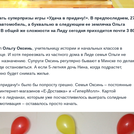
ать суперпризы игры «Удача в придачу!». В предпоследнем, 2
автомобиль, а буквально в следующем ее землячка Ольга
 В общей же сложности на Лиду сегодня приходится почти 3 8
.
ал
Ольгу Оксинь
, учительницу истории и начальных классов в
це. И хотя переезжать из частного дома в Лиде семья Ольги не
по назначению. Супруги Оксинь регулярно бывают в Минске по дела
де остановиться. А если 5-летняя дочь Нина, когда подрастет,
жно будет снимать жилье.
у в придачу!» было бы попросту грешно. Семья Оксинь – постоянные
и интернет-магазинов «Е-Доставка» и «ГиперМолл». Картой
и о лидчанах, которым уже посчастливилось выиграть солидные
мотивация – оставалось просто начать.