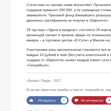
Статистика по призам также впечатляет. Организа
подарков превысит 200 000, а их суммарная стоим
эквиваленте. Призовой фонд ближайшего розыгрыш
денежных сертификатов на покупки в «Евроопте».
29 тур игры «Удача в придачу!» состоится 25 март
желающий сможет в прямом эфире на телеканалах
вживую – в торговом центре «Е-Сити» в Минске на 
Участниками игры автоматически становятся все 
каждые 10 рублей в чеке (без учета алкогольной и
подарки от «Евроопта» может каждый клиент сети 
«ГиперМолл».
«Бизнес-Лида», 2017.
Если вы заметили ошибку в тексте, пожалуйста, вы
Интересно
7
Не интересно
4