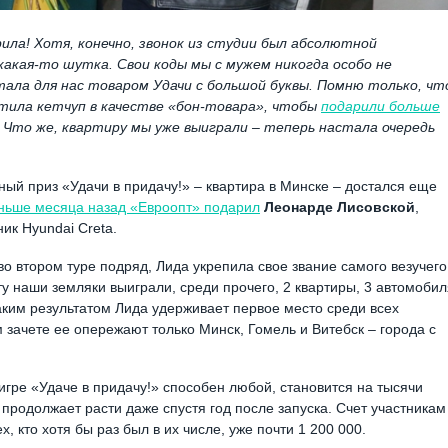
рила! Хотя, конечно, звонок из студии был абсолютной
какая-то шутка. Свои коды мы с мужем никогда особо не
стала для нас товаром Удачи с большой буквы. Помню только, чт
ватила кетчуп в качестве «бон-товара», чтобы
подарили больше
Что же, квартиру мы уже выиграли – теперь настала очередь
ый приз «Удачи в придачу!» – квартира в Минске – достался еще
ньше месяца назад «Евроопт» подарил
Леонарде Лисовской
,
ик Hyundai Creta.
о втором туре подряд, Лида укрепила свое звание самого везучего
у наши земляки выиграли, среди прочего, 2 квартиры, 3 автомобил
аким результатом Лида удерживает первое место среди всех
зачете ее опережают только Минск, Гомель и Витебск – города с
 игре «Удаче в придачу!» способен любой, становится на тысячи
продолжает расти даже спустя год после запуска. Счет участникам
, кто хотя бы раз был в их числе, уже почти 1 200 000.