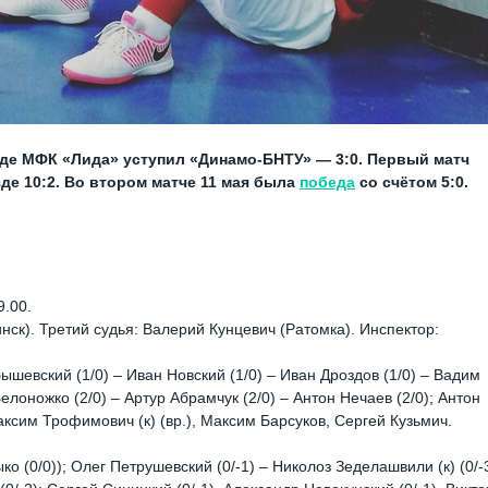
езде МФК «Лида» уступил «Динамо-БНТУ» — 3:0. Первый матч
де 10:2. Во втором матче 11 мая была
победа
со счётом 5:0.
.00.
нск). Третий судья: Валерий Кунцевич (Ратомка). Инспектор:
шевский (1/0) – Иван Новский (1/0) – Иван Дроздов (1/0) – Вадим
елоножко (2/0) – Артур Абрамчук (2/0) – Антон Нечаев (2/0); Антон
аксим Трофимович (к) (вр.), Максим Барсуков, Сергей Кузьмич.
ко (0/0)); Олег Петрушевский (0/-1) – Николоз Зеделашвили (к) (0/-