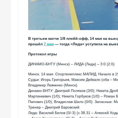
В третьем матче 1/8 плейй-офф, 14 мая на вы
прошёл
7 мая
— тогда «Лида» уступила на выез
Протокол игры
ДИНАМО-БНТУ (Минск) – ЛИДА (Лида) – 3:0 (2:0)
Минск. 14 мая. Спорткомплекс МАПИД. Начало в 19
Судьи: Игорь Григорьев, Максим Дейкало (оба – Ми
Владимир Левченко (Минск).
Динамо-БНТУ: Дмитрий Поляков (3/0); Никита Дробы
Мартинкевич (1/0); Никита Горбуков (1/0) – Роман Б
Папович (1/0), Владислав Шило (0/0). Запасные: М
Тренер – Дмитрий Баровский.
Лида: Василий Белов (0/-3) (с 38.31 – Алексей Ходы