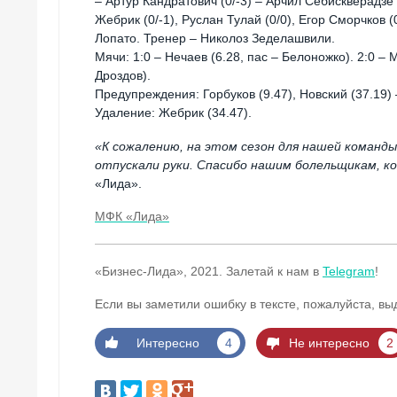
– Артур Кандратович (0/-3) – Арчил Себискверадзе (
Жебрик (0/-1), Руслан Тулай (0/0), Егор Сморчков 
Лопато. Тренер – Николоз Зеделашвили.
Мячи: 1:0 – Нечаев (6.28, пас – Белоножко). 2:0 – 
Дроздов).
Предупреждения: Горбуков (9.47), Новский (37.19) 
Удаление: Жебрик (34.47).
«К сожалению, на этом сезон для нашей команды 
отпускали руки. Спасибо нашим болельщикам, к
«Лида».
МФК «Лида»
«Бизнес-Лида», 2021. Залетай к нам в
Telegram
!
Если вы заметили ошибку в тексте, пожалуйста, вы
Интересно
4
Не интересно
2