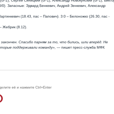
0/-2); Сергей Синицкий (0/-1), Александр Новокунский (0/-1), Викто
(0/0). Запасные: Эдвард Бенкевич, Андрей Зенкевич, Александр
Мартинкевич (18.43, пас – Папович). 3:0 – Белоножко (26.30, пас -
– Жебрик (8.12).
закончен. Спасибо парням за то, что бились, шли вперёд. Не
оторые поддерживали команду»,
— пишет пресс-служба МФК
делите её и нажмите Ctrl+Enter