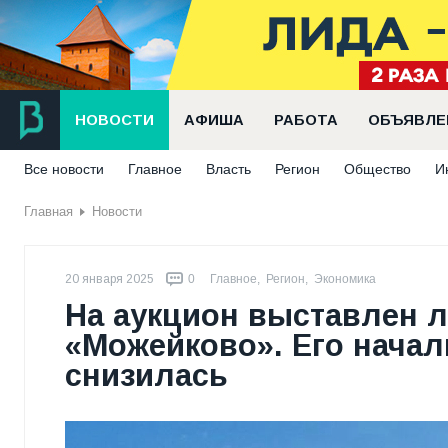
НОВОСТИ
АФИША
РАБОТА
ОБЪЯВЛЕ
Все новости
Главное
Власть
Регион
Общество
И
Главная
Новости
20 января 2025
0
Главное
,
Регион
,
Экономика
На аукцион выставлен 
«Можейково». Его начал
снизилась